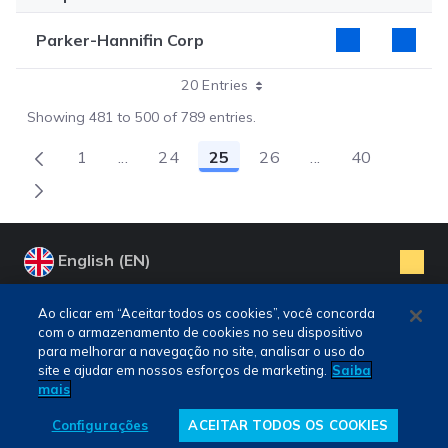
Parker-Hannifin Corp
20 Entries
Showing 481 to 500 of 789 entries.
1
...
24
25
26
...
40
Page
Intermediate Pages Use TAB to navigate.
Page
Page
Page
Intermediate Pag
Page
English (EN)
PORTUGUÊS (PT)
Ao clicar em “Aceitar todos os cookies”, você concorda
Personal Data Protection Declaration
com o armazenamento de cookies no seu dispositivo
ENGLISH (EN)
Fale conosco
para melhorar a navegação no site, analisar o uso do
site e ajudar em nossos esforços de marketing.
Saiba
mais
Configurações
ACEITAR TODOS OS COOKIES
B3 ©
2026
. Todos os direitos reservados.