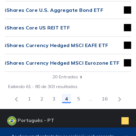
iShares Core U.S. Aggregate Bond ETF
iShares Core US REIT ETF
iShares Currency Hedged MSCI EAFE ETF
iShares Currency Hedged MSCI Eurozone ETF
20 Entradas
Exibindo 61 - 80 de 303 resultados.
1
2
3
4
5
...
16
Página
Página
Página
Página
Página
Páginas intermediá
Página
Português - PT
PORTUGUÊS (PT)