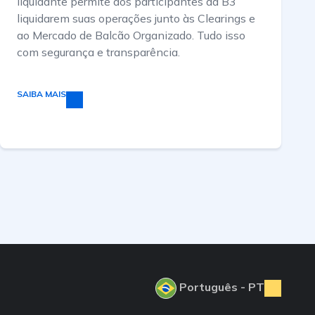
liquidante permite aos participantes da B3
liquidarem suas operações junto às Clearings e
ao Mercado de Balcão Organizado. Tudo isso
com segurança e transparência.
SAIBA MAIS
Português - PT
PORTUGUÊS (PT)