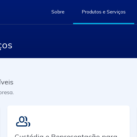
Sobre
Produtos e Serviços
ços
íveis
presa.
Custódia e Representação para