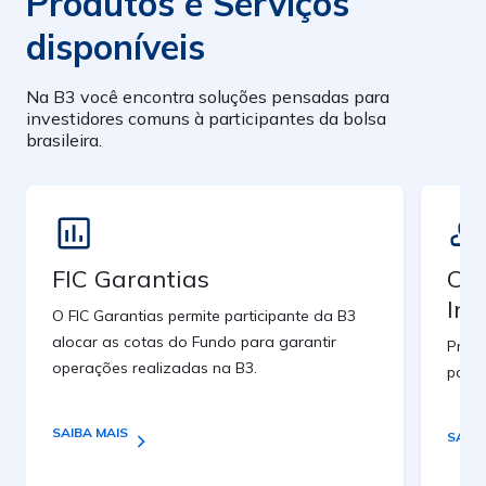
Produtos e Serviços
disponíveis
Na B3 você encontra soluções pensadas para
investidores comuns à participantes da bolsa
brasileira.
FIC Garantias
Cus
Inv
O FIC Garantias permite participante da B3
alocar as cotas do Fundo para garantir
Prest
operações realizadas na B3.
para 
SAIBA MAIS
SAIBA